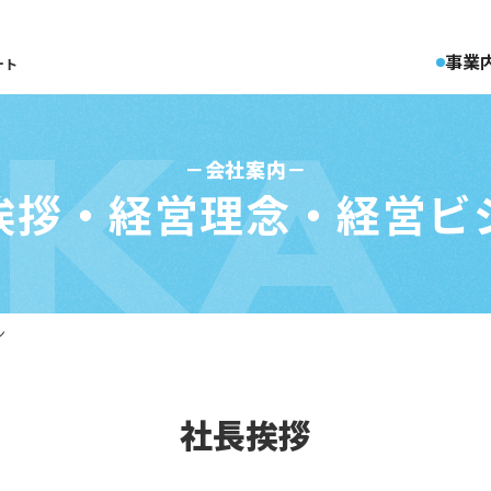
事業
ート
KKA
会社案内
挨拶・経営理念・
経営ビ
ン
社長挨拶