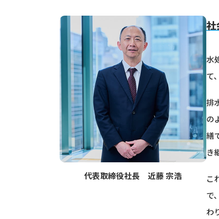
社
水
て
排
の
繕
き
代表取締役社長 近藤 宗浩
こ
で
わ