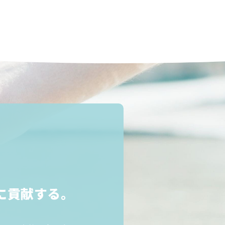
、
に貢献する。