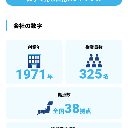
会社の数字
創業年
従業員数
325
1971
名
年
拠点数
38
全国
拠点