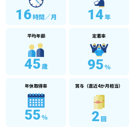
16
14
時間／月
年
平均年齢
定着率
45
95
歳
％
年休取得率
賞与（直近4か月相当）
55
2
％
回