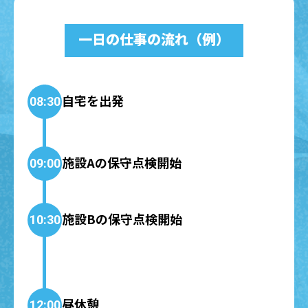
一日の仕事の流れ（例）
自宅を出発
08:30
施設Aの保守点検開始
09:00
施設Bの保守点検開始
10:30
昼休憩
12:00