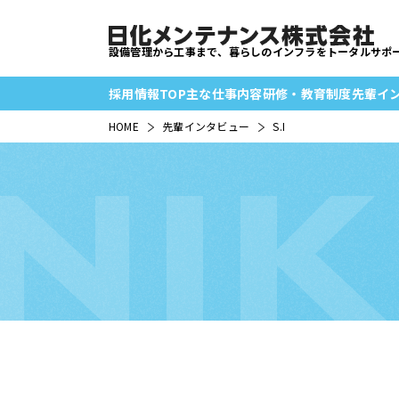
設備管理から工事まで、暮らしのインフラをトータルサポ
採用情報TOP
主な
仕事内容
研修・
教育制度
先輩
イ
HOME
先輩インタビュー
S.I
NI