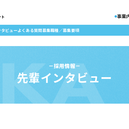
事業
ート
ンタビュー
よくある
質問
募集職種
／
募集要項
KKA
採用情報
先輩インタビュー