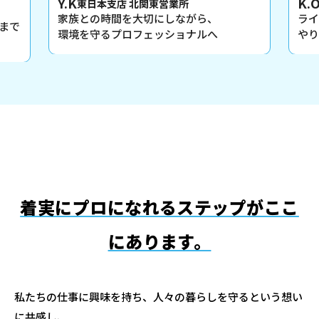
K.O
東営業所
東日本支店 営業推進部
にしながら、
ライフラインを支える21年で得た仕
ッショナルへ
やりがいと成長
着実にプロになれるステップがここ
にあります。
私たちの仕事に興味を持ち、人々の暮らしを守るという想い
に共感し、